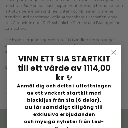
möchten. Sie können auch experimentieren und Kronenkerzen
mit Stumpenkerzen und Teelichtern kombinieren, um eine
trendige und geschmackvolle Atmosphäre zu schaffen, ohne
sich Gedanken über Ruß, schädliche Partikel und Brandgefahr
zu machen.
Die hypoallergenen gedrehten LED Bandkerzen von Vega
werden in einer recycelbaren Verpackung geliefert, genau wie
unser anderes Sortiment an LED Lampen und -Kerzen.
VINN ETT SIA STARTKIT
till ett värde av 1114,00
Specifications:
kr ✨
Anmäl dig och delta i utlottningen
av ett vackert startkit med
Download produktmanual
blockljus från Sia (6 delar).
Du får samtidigt tillgång till
exklusiva erbjudanden
och mysiga nyheter från Led-
Dänisches Design. Mit
Schnelle Lieferung. 60