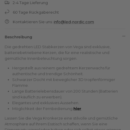
2-4 Tage Lieferung
60 Tage Rückgaberecht
Kontaktieren Sie uns:
info@led-nordic.com
Beschreibung
Die gedrehten LED Stabkerzen von Vega sind exklusive,
batteriebetriebene Kerzen, die für eine realistische und
gemütliche Innenbeleuchtung sorgen.
Hergestellt aus reinem gedrehtem Kerzenwachs für
authentische und trendige Schönheit.
Schwarzer Docht mit beweglicher 3D tropfenförmiger
Flamme.
Lange Batterielebensdauer von 200 Stunden (Batterien
sind käuflich zu erwerben).
Elegantes und exklusives Aussehen.
Möglichkeit der Fernbedienung
hier
.
Lassen Sie die Vega Kronkerze eine stilvolle und gemütliche
Atmosphäre auf Ihrem Esstisch schaffen, wenn Sie eine
Dinnerparty eingeladen haben oder sich selbst etwas gönnen