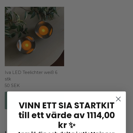
Iva LED Teelichter weiß 6
stk
50 SEK
IN DEN
VINN ETT SIA STARTKIT
WARENKORB
till ett värde av 1114,00
kr ✨
LED Teelichter