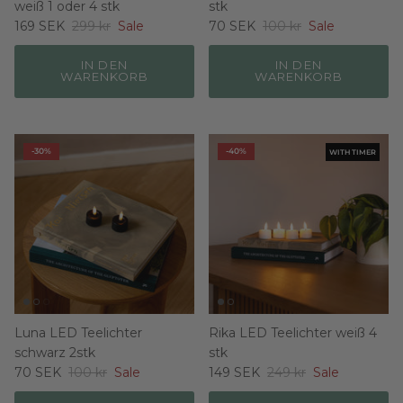
weiß 1 oder 4 stk
stk
169 SEK
299 kr
Sale
70 SEK
100 kr
Sale
IN DEN
IN DEN
WARENKORB
WARENKORB
-30%
-40%
WITH TIMER
Luna LED Teelichter
Rika LED Teelichter weiß 4
schwarz 2stk
stk
70 SEK
100 kr
Sale
149 SEK
249 kr
Sale