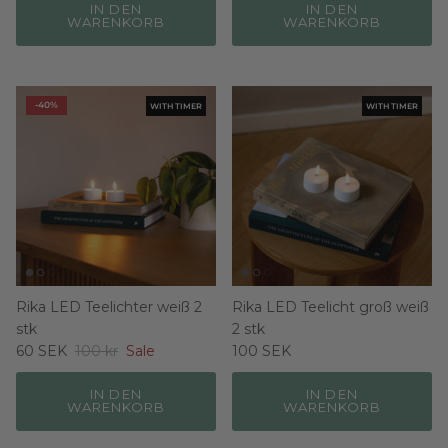
IN DEN
IN DEN
WARENKORB
WARENKORB
-40%
WITH TIMER
WITH TIMER
Rika LED Teelichter weiß 2
Rika LED Teelicht groß weiß
stk
2 stk
60 SEK
100 kr
Sale
100 SEK
IN DEN
IN DEN
WARENKORB
WARENKORB