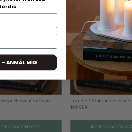
Nordic
WETLOOK
 – ANMÄL MIG
tumpenkerze ø 5 x 25 cm
Luca LED Stumpenkerze ø 5 
109 SEK
N DEN WARENKORB
IN DEN WARENKO