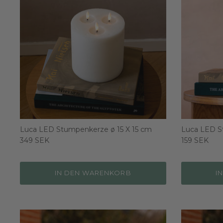
Luca LED Stumpenkerze ø 15 X 15 cm
Luca LED S
349 SEK
159 SEK
IN DEN WARENKORB
I