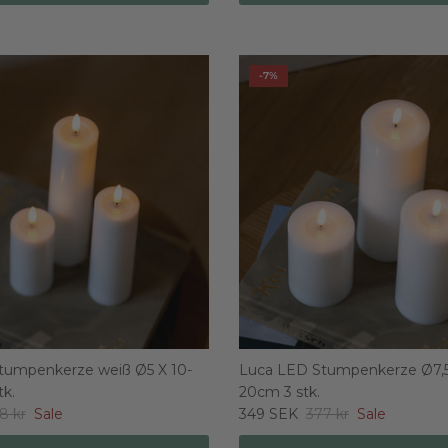
-7%
tumpenkerze weiß Ø5 X 10-
Luca LED Stumpenkerze Ø7,5 
tk.
20cm 3 stk.
8 kr
Sale
349 SEK
377 kr
Sale