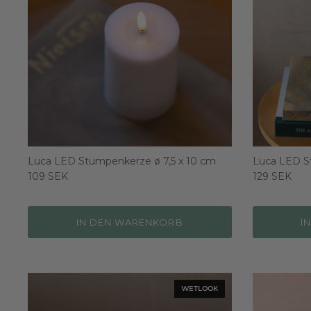
Luca LED Stumpenkerze ø 7,5 x 10 cm
Luca LED St
109 SEK
129 SEK
IN DEN WARENKORB
I
WETLOOK