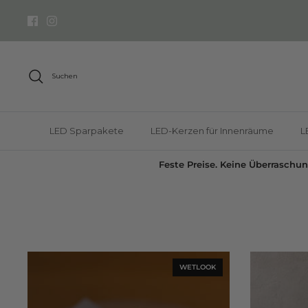
Direkt
zum
Inhalt
Suchen
LED Sparpakete
LED-Kerzen für Innenräume
L
Feste Preise. Keine Überraschu
WETLOOK