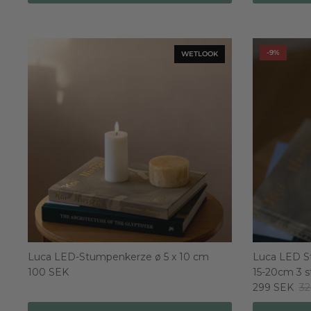
-9%
WETLOOK
Luca LED-Stumpenkerze ø 5 x 10 cm
Luca LED S
100 SEK
15-20cm 3 s
299 SEK
32