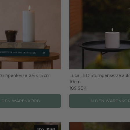
tumpenkerze ø 6 x 15 cm
Luca LED Stumpenkerze auße
10cm
189 SEK
N DEN WARENKORB
IN DEN WARENKO
1800 TIMER