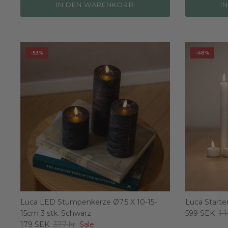
IN DEN WARENKORB
I
-53%
-48%
Luca LED Stumpenkerze Ø7,5 X 10-15-
Luca Starte
15cm 3 stk. Schwarz
599 SEK
1 
179 SEK
377 kr
Sale