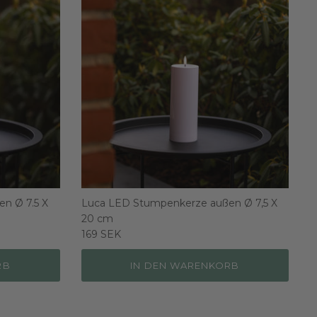
n Ø 7.5 X
Luca LED Stumpenkerze außen Ø 7,5 X
20 cm
169 SEK
RB
IN DEN WARENKORB