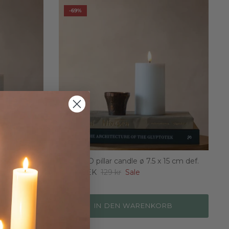
-69%
 10 cm def.
Luca LED pillar candle ø 7.5 x 15 cm def.
40 SEK
129 kr
Sale
Von
RB
IN DEN WARENKORB