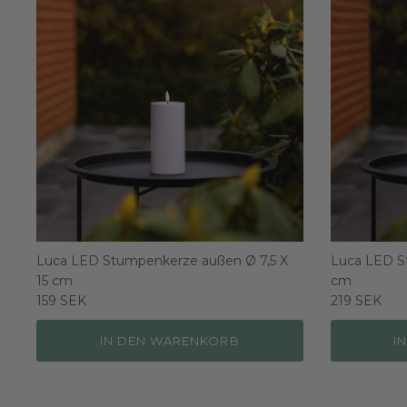
Luca LED Stumpenkerze außen Ø 7,5 X
Luca LED S
15 cm
cm
159 SEK
219 SEK
IN DEN WARENKORB
I