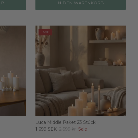
RB
IN DEN WARENKORB
-35%
Luca Middle Paket 23 Stück
1 699 SEK
2 599 kr
Sale