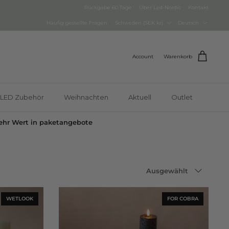
Rückgabe 60 Tage
Über Led-Nordic
Kontakt
Währung
Sprache
Häufig gestellte Fragen
Schweden (SEK kr)
Deutsch
Account
Warenkorb
LED Zubehör
Weihnachten
Aktuell
Outlet
hr Wert in paketangebote
Sortieren
Ausgewählt
nach
WETLOOK
FOR COBRA