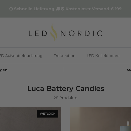
Schnelle Lieferung
Kostenloser Versand € 199
ED Außenbeleuchtung
Dekoration
LED Kollektionen
ngen
Me
Luca Battery Candles
28 Produkte
WETLOOK