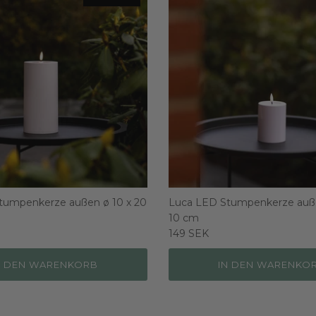
tumpenkerze außen ø 10 x 20
Luca LED Stumpenkerze auße
10 cm
149 SEK
N DEN WARENKORB
IN DEN WARENKO