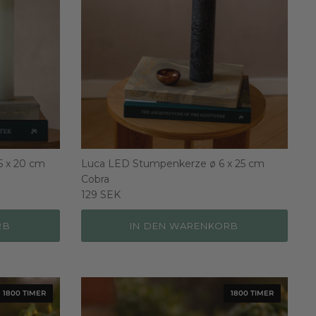
5 x 20 cm
Luca LED Stumpenkerze ø 6 x 25 cm
Cobra
129 SEK
RB
IN DEN WARENKORB
1800 TIMER
1800 TIMER