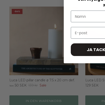
-64%
Email
JA TACK
Luca LED pillar candle ø 7.5 x 20 cm def.
Luca LED S
50 SEK
139 kr
Sale
129 SEK
Von
IN DEN WARENKORB
I