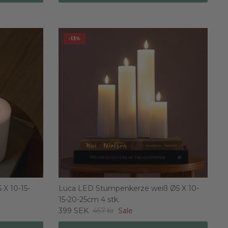
-13%
X 10-15-
Luca LED Stumpenkerze weiß Ø5 X 10-
15-20-25cm 4 stk.
399 SEK
457 kr
Sale