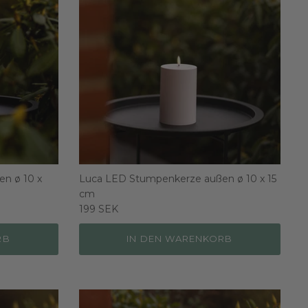
n ø 10 x
Luca LED Stumpenkerze außen ø 10 x 15
cm
199 SEK
RB
IN DEN WARENKORB