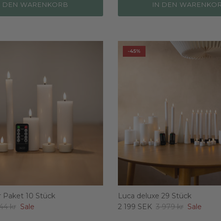
N DEN WARENKORB
IN DEN WARENKO
-45%
r Paket 10 Stück
Luca deluxe 29 Stück
144 kr
Sale
2 199 SEK
3 979 kr
Sale