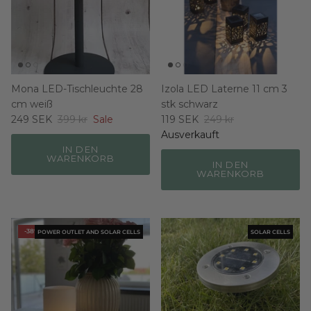
Mona LED-Tischleuchte 28
Izola LED Laterne 11 cm 3
cm weiß
stk schwarz
249 SEK
399 kr
Sale
119 SEK
249 kr
Ausverkauft
IN DEN
WARENKORB
IN DEN
WARENKORB
-38%
POWER OUTLET AND SOLAR CELLS
SOLAR CELLS