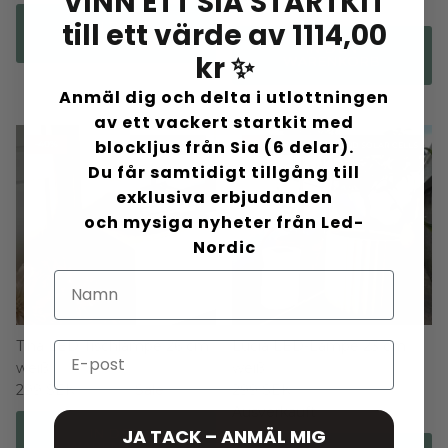
VINN ETT SIA STARTKIT
299 SEK
499 kr
Sale
till ett värde av 1114,00
IN DEN
WARENKORB
IN DEN
kr ✨
WARENKORB
Anmäl dig och delta i utlottningen
av ett vackert startkit med
blockljus från Sia (6 delar).
-40%
-40%
POWER OUTLET
POWER OUTLET AND SOLAR CELLS
Du får samtidigt tillgång till
exklusiva erbjudanden
och mysiga nyheter från Led-
Nordic
Tina LED Tischlampe 26 cm
Lucia LED-Lampe 23 cm
Email
weiß
weiß
299 SEK
499 kr
Sale
299 SEK
499 kr
Ausverkauft
JA TACK – ANMÄL MIG
IN DEN
WARENKORB