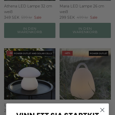
Athena LED Lampe 32 cm
Maria LED Lampe 26 cm
weiß
weiß
349 SEK
599 kr
Sale
299 SEK
499 kr
Sale
IN DEN
IN DEN
WARENKORB
WARENKORB
-36%
-40%
POWER OUTLET AND SOLAR CELLS
POWER OUTLET
Lea LED Pilz 23 cm weiß
Louisa LED Lampe 24 cm
299 SEK
469 kr
Sale
weiß