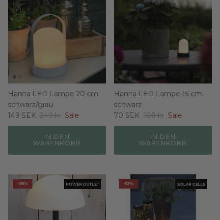
Hanna LED Lampe 20 cm
Hanna LED Lampe 15 cm
schwarz/grau
schwarz
149 SEK
249 kr
Sale
70 SEK
109 kr
Sale
IN DEN
IN DEN
WARENKORB
WARENKORB
-38%
-52%
POWER OUTLET
SOLAR CELLS