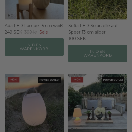
Ada LED Lampe 15 cm weiß
Sofia LED-Solarzelle auf
249 SEK
399 kr
Sale
Speer 13 cm silber
100 SEK
IN DEN
WARENKORB
IN DEN
WARENKORB
-42%
-40%
POWER OUTLET
POWER OUTLET