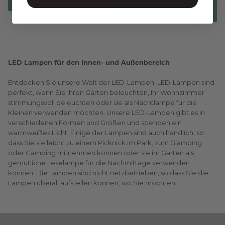
IN DEN
WARENKORB
LED Lampen für den Innen- und Außenbereich
Entdecken Sie unsere Welt der LED-Lampen! LED-Lampen sind
perfekt, wenn Sie Ihren Garten beleuchten, Ihr Wohnzimmer
stimmungsvoll beleuchten oder sie als Nachtlampe für die
Kleinen verwenden möchten. Unsere LED-Lampen gibt es in
verschiedenen Formen und Größen und spenden ein
warmweißes Licht. Einige der Lampen sind auch handlich, so
dass Sie sie leicht zu einem Picknick im Park, zum Glamping
oder Camping mitnehmen können oder sie im Garten als
gemütliche Leselampe für die Nachmittage verwenden
können. Die Lampen sind nicht netzbetrieben, so dass Sie die
Lampen überall aufstellen können, wo Sie möchten!