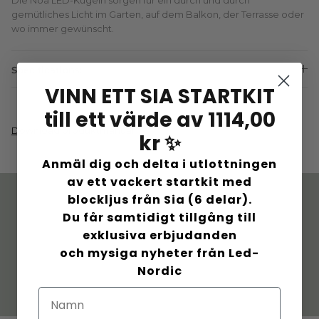
Die Noa LED-Kugeln sorgen für ein durch und durch
gemütliches Licht im Garten, auf dem Balkon, der Terrasse oder
wo immer gewünscht.
Specifications:
VINN ETT SIA STARTKIT
till ett värde av 1114,00
Download produktmanual
kr ✨
Anmäl dig och delta i utlottningen
av ett vackert startkit med
blockljus från Sia (6 delar).
Dänisches Design. Mit
Schnelle Lieferung. 60
Du får samtidigt tillgång till
Sorgfalt geschaffen
Tage Rückgaberecht
exklusiva erbjudanden
och mysiga nyheter från Led-
Nordic
Feste Preise. Keine
Mehr Wert in
Überraschungen
Paketangebote