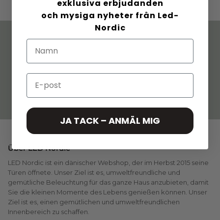
exklusiva erbjudanden
och mysiga nyheter från Led-
Nordic
Dänisches Design. Mit
Schnelle Lieferung. 60
Sorgfalt geschaffen
Tage Rückgaberecht
Email
Feste Preise. Keine
Mehr Wert in
Überraschungen
Paketangebote
JA TACK – ANMÄL MIG
Über LED Nordic
LED Nordic ist ein dänischer Webshop, der im Herbst 2015 seine
Türen öffnete. Unser Ziel ist es, umweltfreundliche und
gemütliche Beleuchtung für das ganze Haus anzubieten, damit
Sie die kleinen Momente des Lebens genießen können. Unser
Ziel ist es, einen gemütlichen und umweltfreundlichen
Innenbereich zu schaffen.