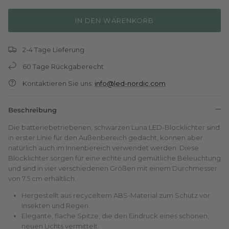
IN DEN WARENKORB
2-4 Tage Lieferung
60 Tage Rückgaberecht
Kontaktieren Sie uns:
info@led-nordic.com
Beschreibung
Die batteriebetriebenen, schwarzen Luna LED-Blocklichter sind
in erster Linie für den Außenbereich gedacht, können aber
natürlich auch im Innenbereich verwendet werden. Diese
Blocklichter sorgen für eine echte und gemütliche Beleuchtung
und sind in vier verschiedenen Größen mit einem Durchmesser
von 7.5 cm erhältlich.
Hergestellt aus recyceltem ABS-Material zum Schutz vor
Insekten und Regen.
Elegante, flache Spitze, die den Eindruck eines schönen,
neuen Lichts vermittelt.