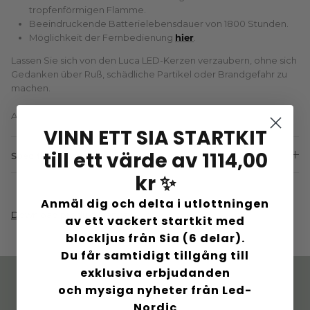
tropfenförmigen Flamme.
Beeindruckende Batterielebensdauer von 1800 Stunden.
Möglichkeit der Fernbedienung
hier
.
Lassen Sie sich von den Luca LED-Kerzen verzaubern, ohne sich
Gedanken über Ruß, schädliche Partikel oder Brandgefahr zu
machen.
Alle Kerzen werden in recycelbaren Verpackungen geliefert.
VINN ETT SIA STARTKIT
till ett värde av 1114,00
Specifications:
kr ✨
Anmäl dig och delta i utlottningen
Download produktmanual
av ett vackert startkit med
blockljus från Sia (6 delar).
Du får samtidigt tillgång till
exklusiva erbjudanden
och mysiga nyheter från Led-
Dänisches Design. Mit
Schnelle Lieferung. 60
Nordic
Sorgfalt geschaffen
Tage Rückgaberecht