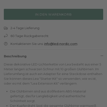
IN DEN WARENKORB
2-4 Tage Lieferung
60 Tage Rückgaberecht
Kontaktieren Sie uns:
info@led-nordic.com
Beschreibung
Diese dekorative LED-Lichterkette von Lea besteht aus einer 5
Meter langen schwarzen Schnur mit 10 großen Glühbirnen. Im
Lieferumfang ist auch ein Adapter für eine Steckdose enthalten.
Sie können dieses Lea "Starter Kit" so verwenden, wie es ist,
oder es mit dem "Lea Extension Kit" verlängern.
Die Glühbirnen sind aus stoßfestem ABS-Material
gefertigt, das für Langlebigkeit und authentische
Schönheit sorgt.
Der Kupferdraht lässt die gesamte Glühbirne warmweiß