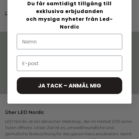
Du får samtidigt tillgång till
exklusiva erbjudanden
Download produktmanual
och mysiga nyheter från Led-
Nordic
Dänisches Design. Mit
Schnelle Lieferung. 60
Sorgfalt geschaffen
Tage Rückgaberecht
Email
Feste Preise. Keine
Mehr Wert in
JA TACK – ANMÄL MIG
Überraschungen
Paketangebote
Über LED Nordic
LED Nordic ist ein dänischer Webshop, der im Herbst 2015 seine
Türen öffnete. Unser Ziel ist es, umweltfreundliche und
gemütliche Beleuchtung für das ganze Haus anzubieten, damit