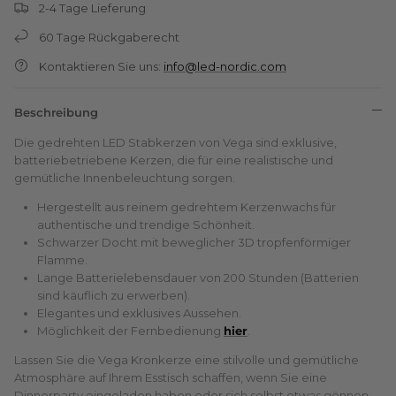
2-4 Tage Lieferung
60 Tage Rückgaberecht
Kontaktieren Sie uns:
info@led-nordic.com
Beschreibung
Die gedrehten LED Stabkerzen von Vega sind exklusive,
batteriebetriebene Kerzen, die für eine realistische und
gemütliche Innenbeleuchtung sorgen.
Hergestellt aus reinem gedrehtem Kerzenwachs für
authentische und trendige Schönheit.
Schwarzer Docht mit beweglicher 3D tropfenförmiger
Flamme.
Lange Batterielebensdauer von 200 Stunden (Batterien
sind käuflich zu erwerben).
Elegantes und exklusives Aussehen.
Möglichkeit der Fernbedienung
hier
.
Lassen Sie die Vega Kronkerze eine stilvolle und gemütliche
Atmosphäre auf Ihrem Esstisch schaffen, wenn Sie eine
Dinnerparty eingeladen haben oder sich selbst etwas gönnen