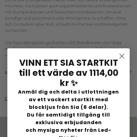
möchten. Sie können auch experimentieren und Kronenkerzen
mit Stumpenkerzen und Teelichtern kombinieren, um eine
trendige und geschmackvolle Atmosphäre zu schaffen, ohne
sich Gedanken über Ruß, schädliche Partikel und Brandgefahr
zu machen.
Die hypoallergenen gedrehten LED Bandkerzen von Vega
werden in einer recycelbaren Verpackung geliefert, genau wie
unser anderes Sortiment an LED Lampen und -Kerzen.
VINN ETT SIA STARTKIT
till ett värde av 1114,00
Specifications:
kr ✨
Anmäl dig och delta i utlottningen
av ett vackert startkit med
Download produktmanual
blockljus från Sia (6 delar).
Du får samtidigt tillgång till
exklusiva erbjudanden
och mysiga nyheter från Led-
Dänisches Design. Mit
Schnelle Lieferung. 60