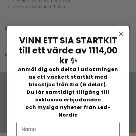
Scheibe nach 1-5 Stunden rot.
Kerzen sind nicht enthalten.
Specifications:
VINN ETT SIA STARTKIT
till ett värde av 1114,00
Download produktmanual
kr ✨
Anmäl dig och delta i utlottningen
av ett vackert startkit med
blockljus från Sia (6 delar).
Dänisches Design. Mit
Schnelle Lieferung. 60
Du får samtidigt tillgång till
Sorgfalt geschaffen
Tage Rückgaberecht
exklusiva erbjudanden
och mysiga nyheter från Led-
Nordic
Feste Preise. Keine
Mehr Wert in
Überraschungen
Paketangebote