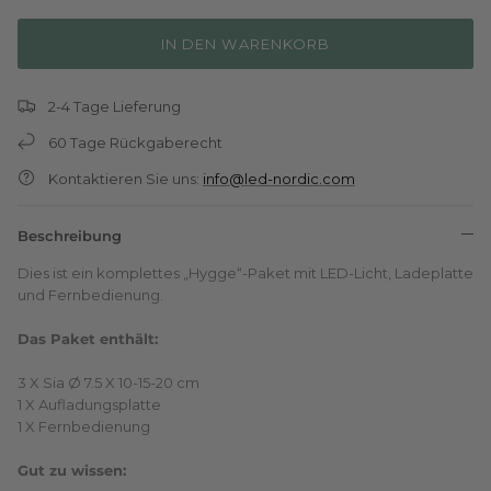
IN DEN WARENKORB
2-4 Tage Lieferung
60 Tage Rückgaberecht
Kontaktieren Sie uns:
info@led-nordic.com
Beschreibung
Dies ist ein komplettes „Hygge“-Paket mit LED-Licht, Ladeplatte
und Fernbedienung.
Das Paket enthält:
3 X Sia Ø 7.5 X 10-15-20 cm
1 X Aufladungsplatte
1 X Fernbedienung
Gut zu wissen: