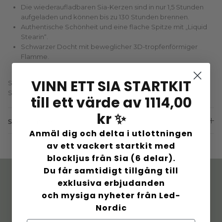
Die wiederaufladbaren Sia-Kerzen sind in nur 1,5 Stunden
aufgeladen und können bis zu 130 Stunden brennen.
Authentische Schönheit und eine flache Spitze mit „Liquid
Stearin“.
Schwarzer Docht mit beweglicher 3D-tropfenförmiger
Flamme.
VINN ETT SIA STARTKIT
Sie müssen sich nicht mehr um Batterien kümmern! Das macht
Sia zu einer ausgezeichneten Wahl für Sie und die Umwelt.
till ett värde av 1114,00
kr ✨
Specifications:
Anmäl dig och delta i utlottningen
av ett vackert startkit med
blockljus från Sia (6 delar).
Du får samtidigt tillgång till
exklusiva erbjudanden
Dänisches Design. Mit
Schnelle Lieferung. 60
och mysiga nyheter från Led-
Sorgfalt geschaffen
Tage Rückgaberecht
Nordic